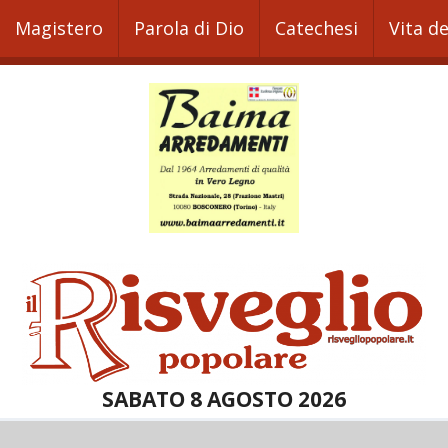
Magistero
Parola di Dio
Catechesi
Vita d
SABATO 8 AGOSTO 2026