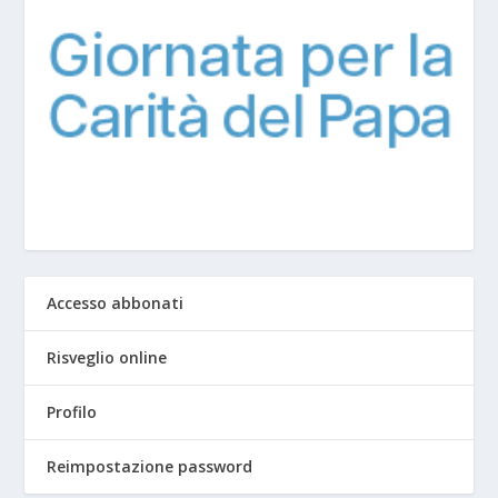
Accesso abbonati
Risveglio online
Profilo
Reimpostazione password