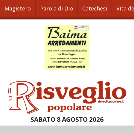
Magistero
Parola di Dio
Catechesi
Vita d
SABATO 8 AGOSTO 2026