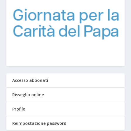
Accesso abbonati
Risveglio online
Profilo
Reimpostazione password