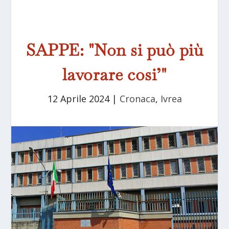
SAPPE: "Non si può più
lavorare cosi’"
12 Aprile 2024
|
Cronaca
,
Ivrea