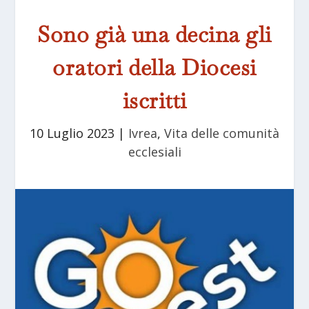
Sono già una decina gli
oratori della Diocesi
iscritti
10 Luglio 2023
|
Ivrea
,
Vita delle comunità
ecclesiali