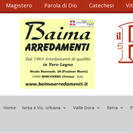
Magistero
Parola di Dio
Catechesi
Vi
Home
Ivrea e Vic. urbana
Valle Dora
Serra
P