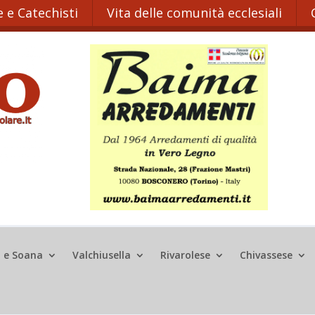
 e Catechisti
Vita delle comunità ecclesiali
o e Soana
Valchiusella
Rivarolese
Chivassese