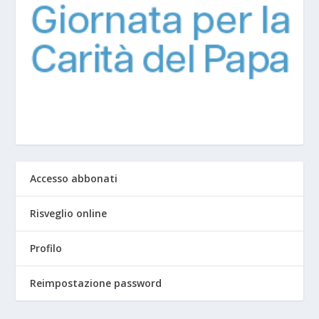
Accesso abbonati
Risveglio online
Profilo
Reimpostazione password