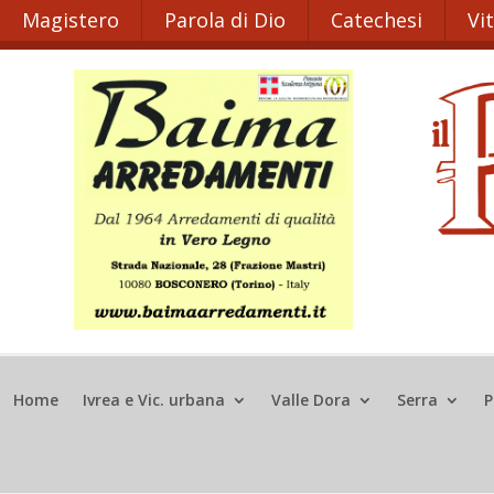
Magistero
Parola di Dio
Catechesi
Vi
Home
Ivrea e Vic. urbana
Valle Dora
Serra
P