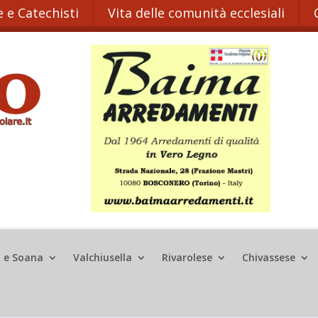
 e Catechisti
Vita delle comunità ecclesiali
o e Soana
Valchiusella
Rivarolese
Chivassese