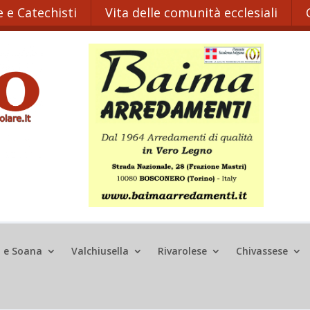
 e Catechisti
Vita delle comunità ecclesiali
o e Soana
Valchiusella
Rivarolese
Chivassese