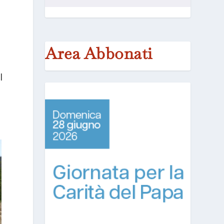
Area Abbonati
l
a