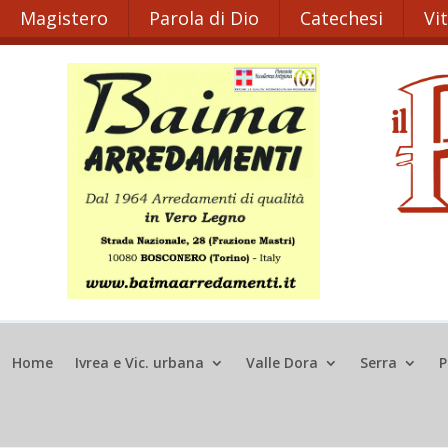
Magistero
Parola di Dio
Catechesi
Vi
Home
Ivrea e Vic. urbana
Valle Dora
Serra
P