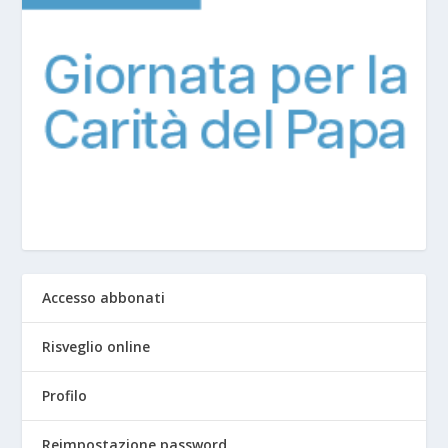
Accesso abbonati
Risveglio online
Profilo
Reimpostazione password