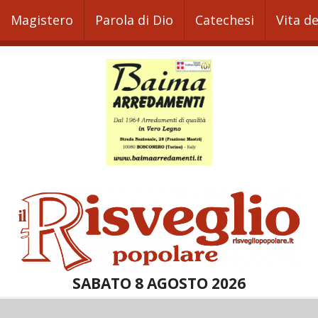
Magistero
Parola di Dio
Catechesi
Vita d
SABATO 8 AGOSTO 2026