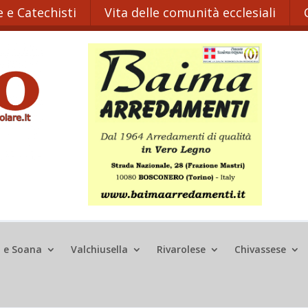
 e Catechisti
Vita delle comunità ecclesiali
o e Soana
Valchiusella
Rivarolese
Chivassese