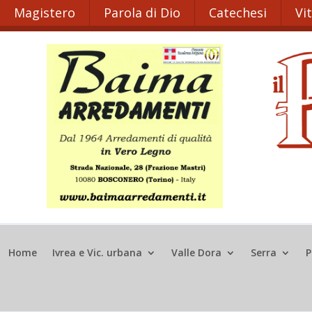
Magistero
Parola di Dio
Catechesi
Vi
Home
Ivrea e Vic. urbana
Valle Dora
Serra
P