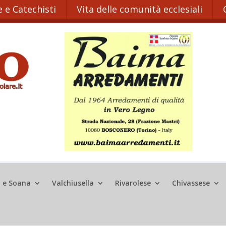
 e Catechisti
Vita delle comunità ecclesiali
o e Soana
Valchiusella
Rivarolese
Chivassese