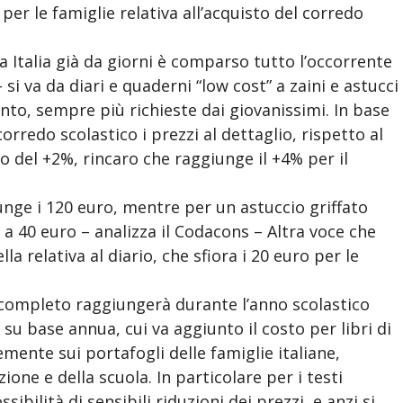
er le famiglie relativa all’acquisto del corredo
a Italia già da giorni è comparso tutto l’occorrente
 si va da diari e quaderni “low cost” a zaini e astucci
to, sempre più richieste dai giovanissimi. In base
orredo scolastico i prezzi al dettaglio, rispetto al
 del +2%, rincaro che raggiunge il +4% per il
unge i 120 euro, mentre per un astuccio griffato
 a 40 euro – analizza il Codacons – Altra voce che
la relativa al diario, che sfiora i 20 euro per le
o completo raggiungerà durante l’anno scolastico
u base annua, cui va aggiunto il costo per libri di
mente sui portafogli delle famiglie italiane,
ione e della scuola. In particolare per i testi
sibilità di sensibili riduzioni dei prezzi, e anzi si