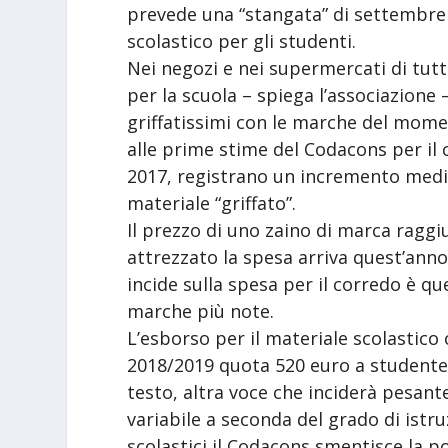
prevede una “stangata” di settembre p
scolastico per gli studenti.
Nei negozi e nei supermercati di tutt
per la scuola – spiega l’associazione –
griffatissimi con le marche del momen
alle prime stime del Codacons per il c
2017, registrano un incremento medio
materiale “griffato”.
Il prezzo di uno zaino di marca raggi
attrezzato la spesa arriva quest’anno
incide sulla spesa per il corredo è quel
marche più note.
L’esborso per il materiale scolastic
2018/2019 quota 520 euro a studente s
testo, altra voce che inciderà pesante
variabile a seconda del grado di istruz
scolastici il Codacons smentisce la pos