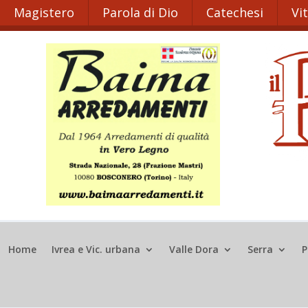
Magistero
Parola di Dio
Catechesi
Vi
Home
Ivrea e Vic. urbana
Valle Dora
Serra
P