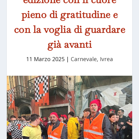
pieno di gratitudine e
con la voglia di guardare
già avanti
11 Marzo 2025
|
Carnevale
,
Ivrea