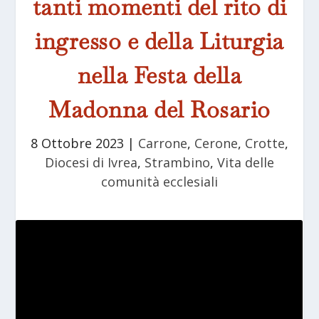
tanti momenti del rito di
ingresso e della Liturgia
nella Festa della
Madonna del Rosario
8 Ottobre 2023
|
Carrone
,
Cerone
,
Crotte
,
Diocesi di Ivrea
,
Strambino
,
Vita delle
comunità ecclesiali