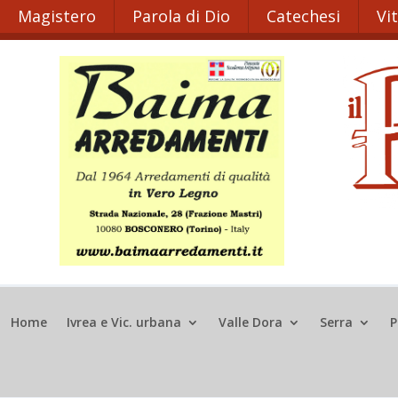
Magistero
Parola di Dio
Catechesi
Vi
Home
Ivrea e Vic. urbana
Valle Dora
Serra
P