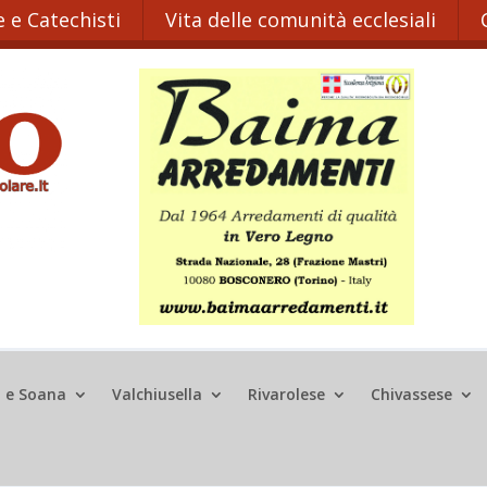
 e Catechisti
Vita delle comunità ecclesiali
o e Soana
Valchiusella
Rivarolese
Chivassese