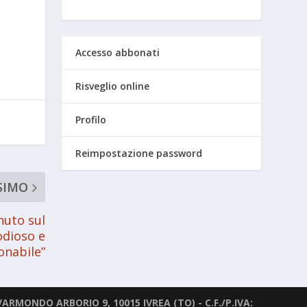
Accesso abbonati
Risveglio online
Profilo
Reimpostazione password
SIMO
nuto sul
odioso e
nabile”
ARMONDO ARBORIO 9, 10015 IVREA (TO) - C.F./P.IVA: