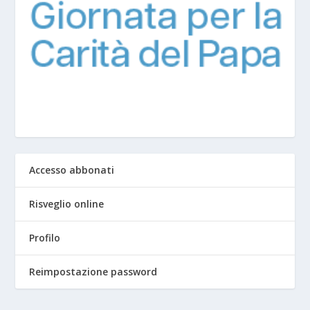
Accesso abbonati
Risveglio online
Profilo
Reimpostazione password