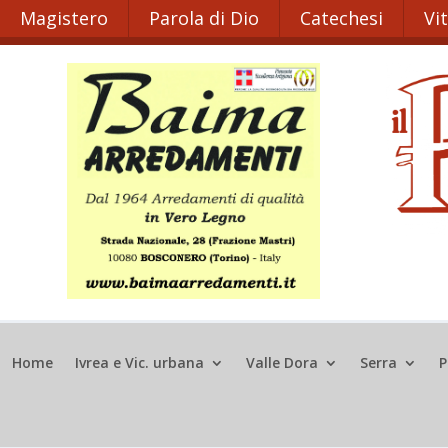
Magistero
Parola di Dio
Catechesi
Vi
Home
Ivrea e Vic. urbana
Valle Dora
Serra
P