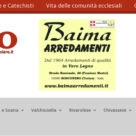
 e Catechisti
Vita delle comunità ecclesiali
o e Soana
Valchiusella
Rivarolese
Chivassese