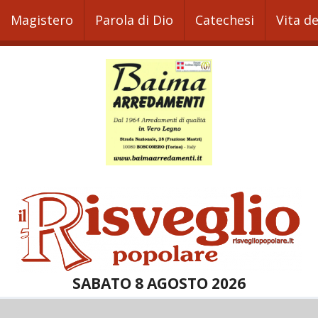
Magistero
Parola di Dio
Catechesi
Vita d
SABATO 8 AGOSTO 2026