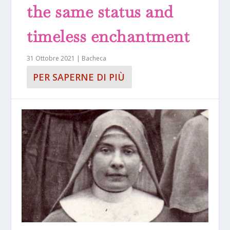
the same status and
timeless enchantment
31 Ottobre 2021
|
Bacheca
PER SAPERNE DI PIÙ